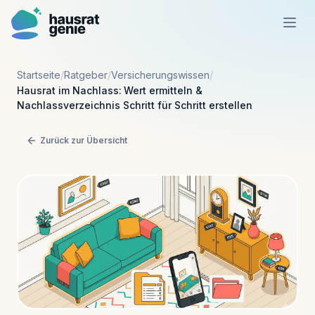
Startseite
/
Ratgeber
/
Versicherungswissen
/
Funktionsweise
Hausrat im Nachlass: Wert ermitteln &
Nachlassverzeichnis Schritt für Schritt erstellen
Vorteile
Zurück zur Übersicht
Preise
Ratgeber
Kostenlos starten