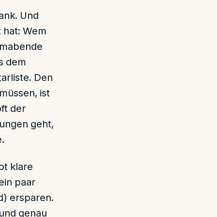
rank. Und
t hat: Wem
Filmabende
us dem
arliste. Den
müssen, ist
ft der
dungen geht,
.
bt klare
ein paar
d) ersparen.
 und genau