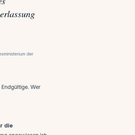
es
berlassung
sministerium der
 Endgültige. Wer
n
r die