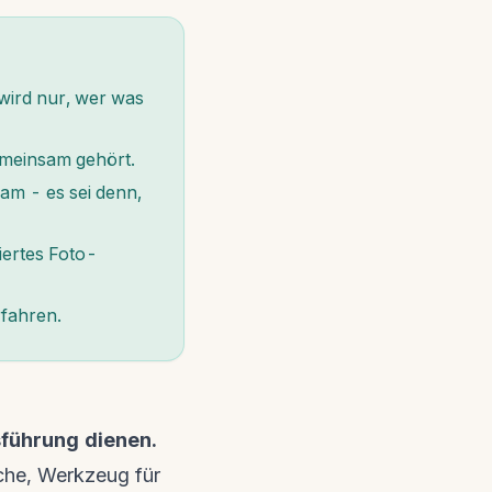
 wird nur, wer was
gemeinsam gehört.
am - es sei denn,
iertes Foto-
rfahren.
führung dienen.
che, Werkzeug für