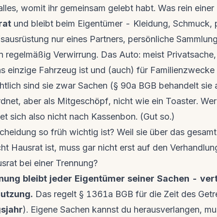
alles, womit ihr gemeinsam gelebt habt. Was rein einer 
rat
und bleibt beim Eigentümer - Kleidung, Schmuck, 
sausrüstung nur eines Partners, persönliche Sammlung
ten regelmäßig Verwirrung. Das Auto: meist Privatsach
s einzige Fahrzeug ist und (auch) für Familienzwecke
htlich sind sie zwar Sachen (§ 90a BGB behandelt sie
net, aber als Mitgeschöpf, nicht wie ein Toaster. We
t sich also nicht nach Kassenbon. (Gut so.)
heidung so früh wichtig ist? Weil sie über das gesamt
ht Hausrat ist, muss gar nicht erst auf den Verhandlun
rat bei einer Trennung?
ng bleibt jeder Eigentümer seiner Sachen - verte
utzung.
Das regelt § 1361a BGB für die Zeit des Getr
sjahr
). Eigene Sachen kannst du herausverlangen, mu