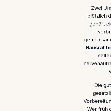
Zwei Umz
plötzlich
gehört ei
verbr
gemeinsamen
Hausrat be
selte
nervenaufre
Die gut
gesetzl
Vorbereitun
Wer früh 