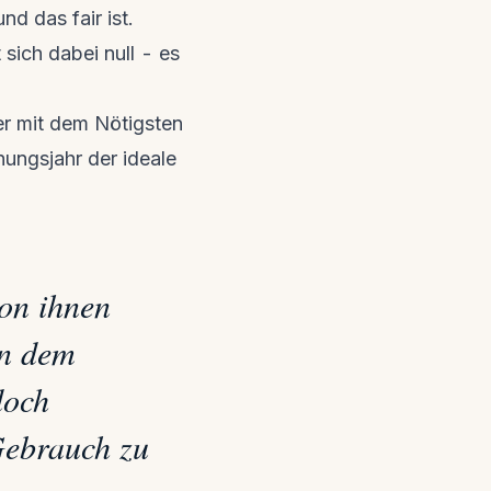
d das fair ist.
sich dabei null - es
ner mit dem Nötigsten
ungsjahr der ideale
von ihnen
on dem
doch
Gebrauch zu