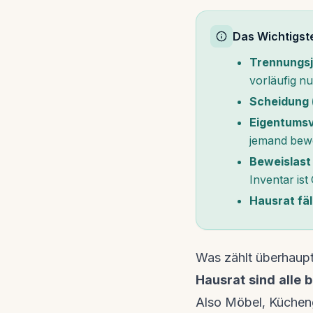
Das Wichtigst
Trennungsj
vorläufig nu
Scheidung 
Eigentums
jemand bewe
Beweislast l
Inventar ist
Hausrat fäl
Was zählt überhaupt
Hausrat sind alle
Also Möbel, Kücheng