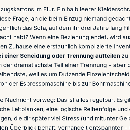
ugskartons im Flur. Ein halb leerer Kleidersch
 diese Frage, an die beim Einzug niemand gedach
gentlich das Sofa, auf dem ihr drei Jahre lang 
acht habt? Wenn eine Beziehung endet, wird a
 Zuhause eine erstaunlich komplizierte Invent
i einer Scheidung oder Trennung aufteilen
zu 
n der dramatischste Teil einer Trennung - aber o
ibendste, weil es um Dutzende Einzelentschei
von der Espressomaschine bis zur Bohrmaschine
e Nachricht vorweg: Das ist alles regelbar. Es gi
iche Leitplanken, eine logische Reihenfolge und 
gen, die dir später viel Stress (und mitunter Gel
den Überblick behält, verhandelt entspannter -