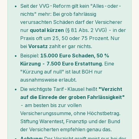
Seit der VVG-Reform gilt kein "Alles-oder-
nichts" mehr: Bei grob fahrlässig
verursachten Schäden darf der Versicherer
nur
quotal kürzen
(§ 81 Abs. 2 VVG) - in der
Praxis oft um 25, 50 oder 75 Prozent. Nur
bei
Vorsatz
zahlt er gar nichts.
Beispiel:
15.000 Euro Schaden, 50 %
Kürzung - 7.500 Euro Erstattung
. Eine
"Kürzung auf null" ist laut BGH nur
ausnahmsweise erlaubt.
Die wichtigste Tarif-Klausel heißt
"Verzicht
auf die Einrede der groben Fahrlässigkeit"
- am besten bis zur vollen
Versicherungssumme, ohne Höchstbetrag.
Stiftung Warentest, Finanztip und der Bund
der Versicherten empfehlen genau das.
Achtung:
Der Verzicht greift meist nur bei der