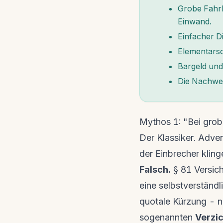
Grobe Fahrlä
Einwand.
Einfacher Di
Elementarsc
Bargeld und
Die Nachweis
Mythos 1: "Bei grobe
Der Klassiker. Adve
der Einbrecher kling
Falsch.
§ 81 Versich
eine selbstverständl
quotale Kürzung - ni
sogenannten
Verzic