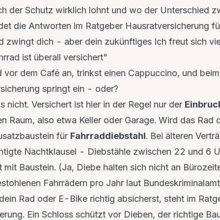
ich der Schutz wirklich lohnt und wo der Unterschied 
indet die Antworten im Ratgeber
Hausratversicherung fü
 zwingt dich - aber dein zukünftiges Ich freut sich viel
rad ist überall versichert"
d vor dem Café an, trinkst einen Cappuccino, und bei
sicherung springt ein - oder?
nicht. Versichert ist hier in der Regel nur der
Einbruc
n Raum, also etwa Keller oder Garage. Wird das Rad 
usatzbaustein für
Fahrraddiebstahl
. Bei älteren Vertr
htigte Nachtklausel - Diebstähle zwischen 22 und 6 U
t mit Baustein. (Ja, Diebe halten sich nicht an Bürozeit
stohlenen Fahrrädern pro Jahr laut Bundeskriminalamt 
ein Rad oder E-Bike richtig absicherst, steht im Ratg
erung
. Ein Schloss schützt vor Dieben, der richtige B