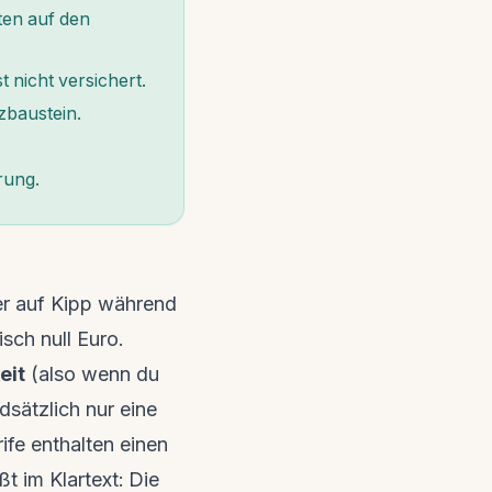
ten auf den
 nicht versichert.
zbaustein.
rung.
er auf Kipp während
sch null Euro.
eit
(also wenn du
dsätzlich nur eine
ife enthalten einen
ßt im Klartext: Die