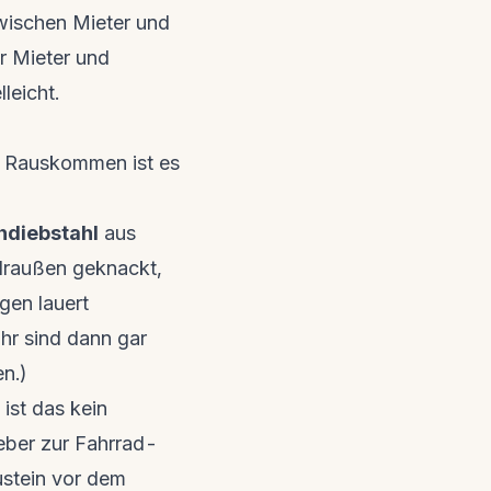
zwischen Mieter und
r Mieter und
leicht.
m Rauskommen ist es
hdiebstahl
aus
draußen geknackt,
ägen lauert
hr sind dann gar
en.)
ist das kein
eber zur
Fahrrad-
austein vor dem