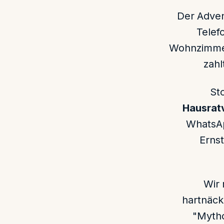
Der Adven
Telef
Wohnzimmer
zahl
St
Hausrat
WhatsAp
Ernst
Wir 
hartnäck
"Mytho