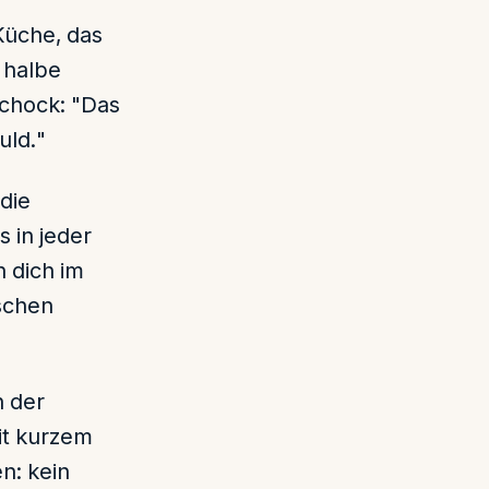
Küche, das
 halbe
chock: "Das
uld."
die
 in jeder
 dich im
lschen
n der
mit kurzem
n: kein